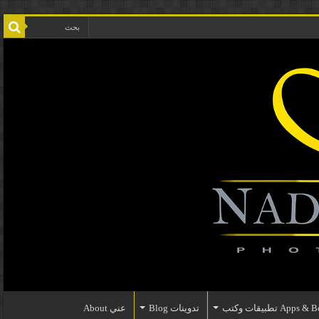
Apps تطبيقات وكتب
تدوينات Blog
عني About