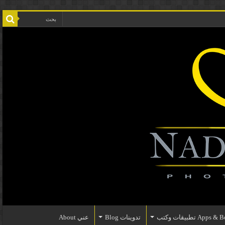
Apps تطبيقات وكتب
تدوينات Blog
عني About